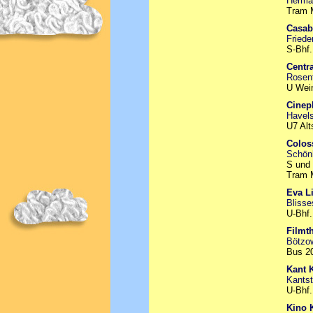
Herman
Tram 
Casab
Friede
S-Bhf.
Centra
Rosent
U Wein
Cinep
Havels
U7 Alt
Colo
Schönh
S und 
Tram 
Eva Li
Blisse
U-Bhf.
Filmt
Bötzow
Bus 20
Kant 
Kantst
U-Bhf.
Kino 