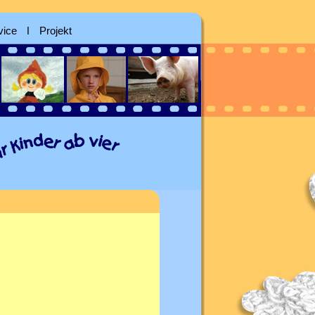
vice
ǀ
Projekt