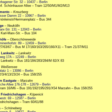
nhagener Str. 32 – 10437 – Berlin
hf. Schönhauser Allee – Tram 12/50/M1/M2/M13
mento
–
Kreuzberg
sser Damm 22 – 10967 – Berlin
önleinstr/Herrmannplatz – Bus 344
ge
–
Neukölln
arx-Str. 131 – 12043 – Berlin
 Karl-Marx-Str. – Bus 104
höfe
–
Oberschöneweide
minenhofstr. 89 – 12459 – Berlin
27/63/67 – Bus M 17/160/163/265/166/X11 – Tram 21/37/M11
a Lankwitz
–
Lankwitz
weg 17A – 12249 – Berlin
 Lankwitz – Bus 181/184/283/284/M 82/X 83
–
Weißensee
latz 1 – 13086 – Berlin
/3/4/13/23/24 – Bus 158/255
m Eastgate
–
Marzahn
che Allee 176-178 – 12679 – Berlin
Tram 16/M6 – Bus 191/192/195/291/X54 Marzahn – Bus 158/255
 Friedrichshagen
–
Köpenick
estr. 69 – 12587 – Berlin
edrichshagen – Tram 60/61/88
n
–
Schöneberg
enstr. 5 – 10827 – Berlin