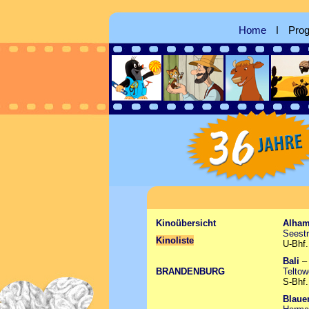
Home
ǀ
Pro
Kinoübersicht
Alham
Seestr
Kinoliste
U-Bhf.
Bali
BRANDENBURG
Teltow
S-Bhf.
Blaue