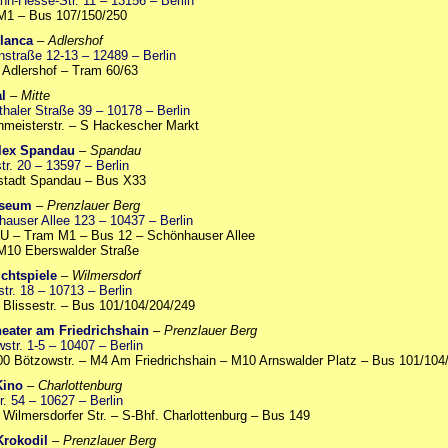
n-Hesse-Str. 11 – 13156 – Berlin
M1 – Bus 107/150/250
lanca
–
Adlershof
nstraße 12-13 – 12489 – Berlin
 Adlershof – Tram 60/63
l
–
Mitte
haler Straße 39 – 10178 – Berlin
meisterstr. – S Hackescher Markt
lex Spandau
–
Spandau
tr. 20 – 13597 – Berlin
stadt Spandau – Bus X33
sseum
–
Prenzlauer Berg
auser Allee 123 – 10437 – Berlin
U – Tram M1 – Bus 12 – Schönhauser Allee
M10 Eberswalder Straße
chtspiele
–
Wilmersdorf
str. 18 – 10713 – Berlin
 Blissestr. – Bus 101/104/204/249
heater am Friedrichshain
–
Prenzlauer Berg
str. 1-5 – 10407 – Berlin
0 Bötzowstr. – M4 Am Friedrichshain – M10 Arnswalder Platz – Bus 101/104
Kino
–
Charlottenburg
r. 54 – 10627 – Berlin
 Wilmersdorfer Str. – S-Bhf. Charlottenburg – Bus 149
Krokodil
–
Prenzlauer Berg