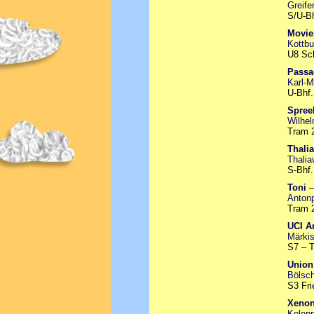
Greife
S/U-B
Movie
Kottbu
U8 Sch
Passa
Karl-M
U-Bhf.
Spree
Wilhel
Tram 
Thali
Thalia
S-Bhf.
Toni
Antonp
Tram 2
UCI A
Märkis
S7 – 
Union
Bölsch
S3 Fri
Xeno
Kolonn