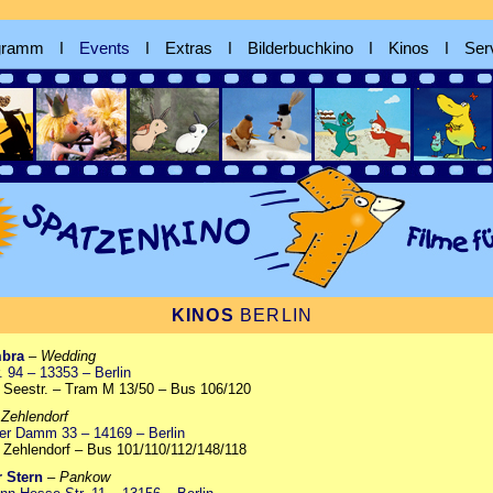
gramm
ǀ
Events
ǀ
Extras
ǀ
Bilderbuchkino
ǀ
Kinos
ǀ
Ser
KINOS
BERLIN
bra
–
Wedding
. 94 – 13353 – Berlin
 Seestr. – Tram M 13/50 – Bus 106/120
–
Zehlendorf
er Damm 33 – 14169 – Berlin
 Zehlendorf – Bus 101/110/112/148/118
r Stern
–
Pankow