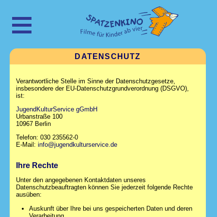
DATENSCHUTZ
Verantwortliche Stelle im Sinne der Datenschutzgesetze,
insbesondere der EU-Datenschutzgrundverordnung (DSGVO),
ist:
JugendKulturService gGmbH
Urbanstraße 100
10967 Berlin
Telefon: 030 235562-0
E-Mail:
info@jugendkulturservice.de
Ihre Rechte
Unter den angegebenen Kontaktdaten unseres
Datenschutzbeauftragten können Sie jederzeit folgende Rechte
ausüben:
Auskunft über Ihre bei uns gespeicherten Daten und deren
Verarbeitung,