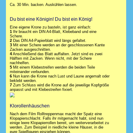
Ca. 30 Min. backen. Auskühlen lassen.
Du bist eine Königin! Du bist ein König!
Eine eigene Krone zu basteln, ist ganz einfach:
1
Ihr braucht ein DIN A4-Blatt, Klebeband und eine
Schere.
2
Das DIN A4-Papierblatt wird längs gefaltet.
3
Mit einer Schere werden an der geschlossenen Kante
Zacken ausgeschnitten.
4
Anschließend das Blatt auffalten. Jetzt sind es zwei
Hälften mit Zacken. Wenn nicht, mit der Schere
nachhelfen.
5
Mit einem Klebestreifen werden die beiden Teile
miteinander verbunden.
6
Nun kann die Krone nach Lust und Laune angemalt oder
beklebt werden.
7
Zum Schluss wird die Krone auf die jeweilige Kopfgröße
anpasst und mit Klebestreifen fixiert.
Klorollenhäuschen
Nach dem Film Rolltreppenmax macht der Spatz eine
Klopapierschlacht. Falls ihr mitgemacht habt, sind nun
einige leere Klopapierrollen bereit, um weiterverarbeitet zu
werden. Zum Beispiel in niedliche kleine Häuser, in die
eure Spielfiguren einziehen können.