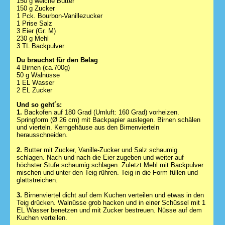
150 g weiche Butter
150 g Zucker
1 Pck. Bourbon-Vanillezucker
1 Prise Salz
3 Eier (Gr. M)
230 g Mehl
3 TL Backpulver
Du brauchst für den Belag
4 Birnen (ca.700g)
50 g Walnüsse
1 EL Wasser
2 EL Zucker
Und so geht´s:
1.
Backofen auf 180 Grad (Umluft: 160 Grad) vorheizen.
Springform (Ø 26 cm) mit Backpapier auslegen. Birnen schälen
und vierteln. Kerngehäuse aus den Birnenvierteln
herausschneiden.
2.
Butter mit Zucker, Vanille-Zucker und Salz schaumig
schlagen. Nach und nach die Eier zugeben und weiter auf
höchster Stufe schaumig schlagen. Zuletzt Mehl mit Backpulver
mischen und unter den Teig rühren. Teig in die Form füllen und
glattstreichen.
3.
Birnenviertel dicht auf dem Kuchen verteilen und etwas in den
Teig drücken. Walnüsse grob hacken und in einer Schüssel mit 1
EL Wasser benetzen und mit Zucker bestreuen. Nüsse auf dem
Kuchen verteilen.