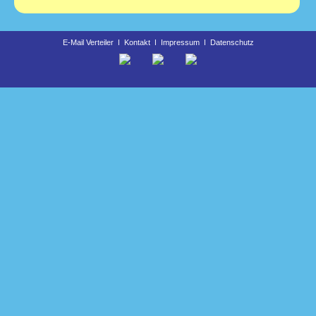
E-Mail Verteiler
ǀ
Kontakt
ǀ
Impressum
ǀ
Datenschutz