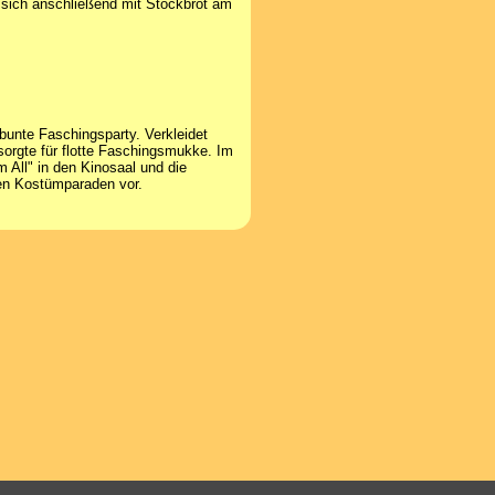
 sich anschließend mit Stockbrot am
 bunte Faschingsparty. Verkleidet
orgte für flotte Faschingsmukke. Im
 All" in den Kinosaal und die
nen Kostümparaden vor.