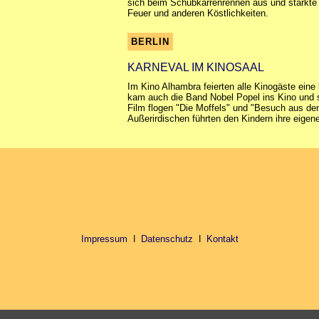
sich beim Schubkarrenrennen aus und stärkte
Feuer und anderen Köstlichkeiten.
BERLIN
KARNEVAL IM KINOSAAL
Im Kino Alhambra feierten alle Kinogäste eine
kam auch die Band Nobel Popel ins Kino und s
Film flogen "Die Moffels" und "Besuch aus dem
Außerirdischen führten den Kindern ihre eige
Impressum
ǀ
Datenschutz
ǀ
Kontakt