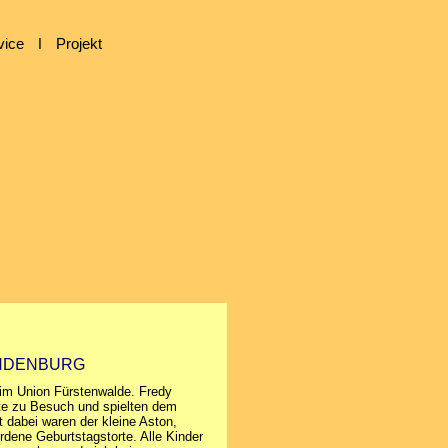
vice
ǀ
Projekt
ANDENBURG
 im Union Fürstenwalde. Fredy
te zu Besuch und spielten dem
dabei waren der kleine Aston,
dene Geburtstagstorte. Alle Kinder