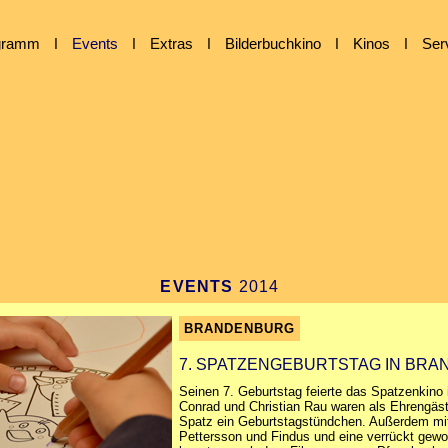
gramm
ǀ
Events
ǀ
Extras
ǀ
Bilderbuchkino
ǀ
Kinos
ǀ
Ser
EVENTS
2014
BRANDENBURG
7. SPATZENGEBURTSTAG IN BR
Seinen 7. Geburtstag feierte das Spatzenkino
Conrad und Christian Rau waren als Ehrengäs
Spatz ein Geburtstagstündchen. Außerdem mit 
Pettersson und Findus und eine verrückt gewor