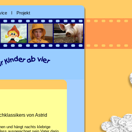
vice
ǀ
Projekt
hklassikers von Astrid
en und hängt nachts klebrige
dass ausgerechnet sein Vater darin