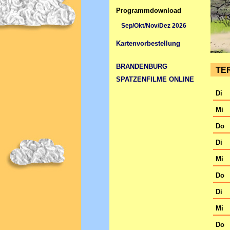
Programmdownload
Sep/Okt/Nov/Dez 2026
Kartenvorbestellung
BRANDENBURG
TE
SPATZENFILME ONLINE
Di
Mi
Do
Di
Mi
Do
Di
Mi
Do