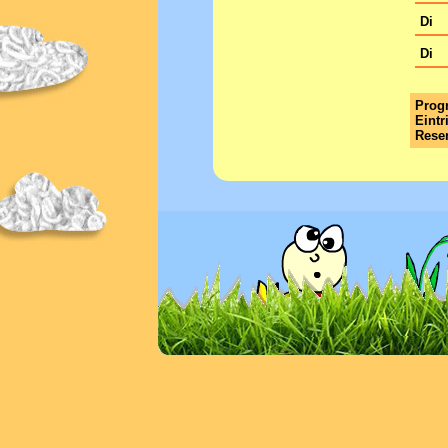
Di
Di
Progr
Eintr
Reser