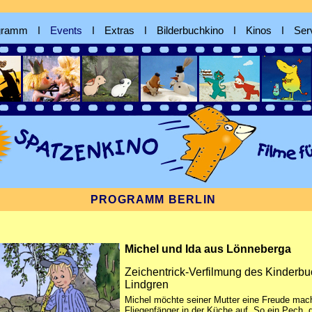
gramm
ǀ
Events
ǀ
Extras
ǀ
Bilderbuchkino
ǀ
Kinos
ǀ
Ser
PROGRAMM BERLIN
Michel und Ida aus Lönneberga
Zeichentrick-Verfilmung des Kinderbuc
Lindgren
Michel möchte seiner Mutter eine Freude mach
Fliegenfänger in der Küche auf. So ein Pech, 