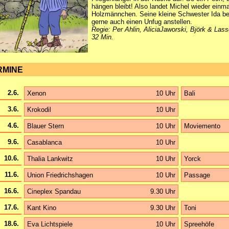
hängen bleibt! Also landet Michel wieder einm
Holzmännchen. Seine kleine Schwester Ida be
gerne auch einen Unfug anstellen.
Regie: Per Ahlin, AliciaJaworski, Björk & Lass
32 Min.
RMINE
2.6.
Xenon
10 Uhr
Bali
3.6.
Krokodil
10 Uhr
4.6.
Blauer Stern
10 Uhr
Moviemento
9.6.
Casablanca
10 Uhr
10.6.
Thalia Lankwitz
10 Uhr
Yorck
11.6.
Union Friedrichshagen
10 Uhr
Passage
16.6.
Cineplex Spandau
9.30 Uhr
17.6.
Kant Kino
9.30 Uhr
Toni
18.6.
Eva Lichtspiele
10 Uhr
Spreehöfe