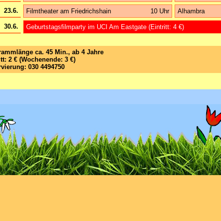
23.6.
Filmtheater am Friedrichshain
10 Uhr
Alhambra
30.6.
Geburtstagsfilmparty im UCI Am Eastgate (Eintritt: 4 €)
ammlänge ca. 45 Min., ab 4 Jahre
itt: 2 € (Wochenende: 3 €)
vierung: 030 4494750
Impressum
ǀ
Datenschutz
ǀ
Kontakt