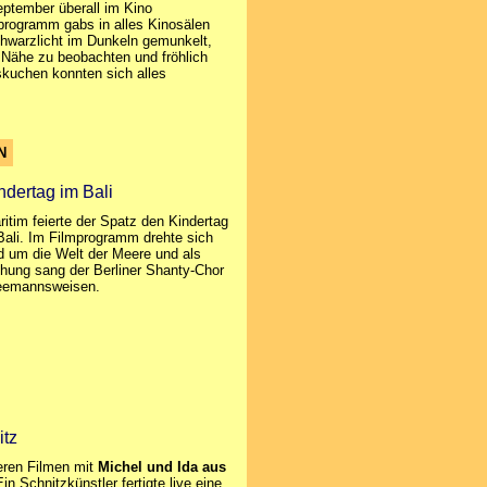
eptember überall im Kino
rogramm gabs in alles Kinosälen
hwarzlicht im Dunkeln gemunkelt,
 Nähe zu beobachten und fröhlich
kuchen konnten sich alles
N
indertag im Bali
itim feierte der Spatz den Kindertag
Bali. Im Filmprogramm drehte sich
nd um die Welt der Meere und als
hung sang der Berliner Shanty-Chor
Seemannsweisen.
itz
eren Filmen mit
Michel und Ida aus
n Schnitzkünstler fertigte live eine