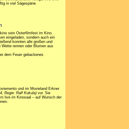
tig in viel Sägespäne.
n
kino sein Osterfilmfest im Kino.
sen eingeladen, sondern auch ein
ießend konnten alle großen und
ie Wette rennen oder Blumen aus
über dem Feuer gebackenes
Moviemento und im Movieland Erkner
4, Regie: Ralf Kukula)
vor. Sie
lm live im Kinosaal – auf Wunsch der
hnen.