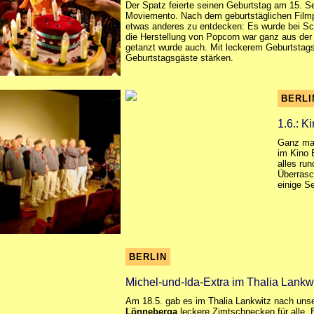
Der Spatz feierte seinen Geburtstag am 15. S
Moviemento. Nach dem geburtstäglichen Filmp
etwas anderes zu entdecken: Es wurde bei Sc
die Herstellung von Popcorn war ganz aus der
getanzt wurde auch. Mit leckerem Geburtstags
Geburtstagsgäste stärken.
BERLI
1.6.: K
Ganz mar
im Kino 
alles ru
Überrasc
einige 
BERLIN
Michel-und-Ida-Extra im Thalia Lankw
Am 18.5. gab es im Thalia Lankwitz nach uns
Lönneberga
leckere Zimtschnecken für alle. Ei