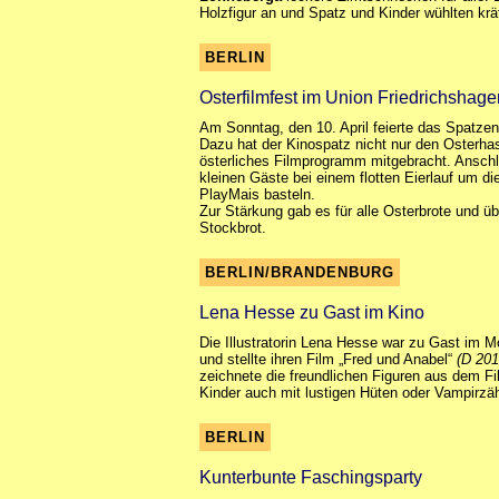
Holzfigur an und Spatz und Kinder wühlten kräf
BERLIN
Osterfilmfest im Union Friedrichshage
Am Sonntag, den 10. April feierte das Spatzen
Dazu hat der Kinospatz nicht nur den Osterha
österliches Filmprogramm mitgebracht. Anschl
kleinen Gäste bei einem flotten Eierlauf um d
PlayMais basteln.
Zur Stärkung gab es für alle Osterbrote und 
Stockbrot.
BERLIN/BRANDENBURG
Lena Hesse zu Gast im Kino
Die Illustratorin Lena Hesse war zu Gast im 
und stellte ihren Film „Fred und Anabel“
(D 201
zeichnete die freundlichen Figuren aus dem Fi
Kinder auch mit lustigen Hüten oder Vampirzä
BERLIN
Kunterbunte Faschingsparty