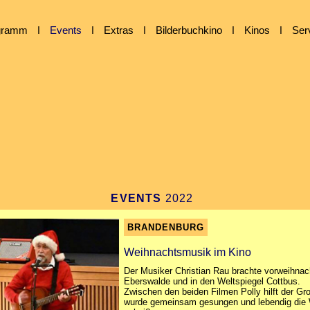
gramm
ǀ
Events
ǀ
Extras
ǀ
Bilderbuchkino
ǀ
Kinos
ǀ
Ser
EVENTS
2022
BRANDENBURG
Weihnachtsmusik im Kino
Der Musiker
Christian Rau brachte vorweihna
Eberswalde und in den Weltspiegel Cottbus.
Zwischen den beiden Filmen Polly hilft der G
wurde gemeinsam gesungen und lebendig die