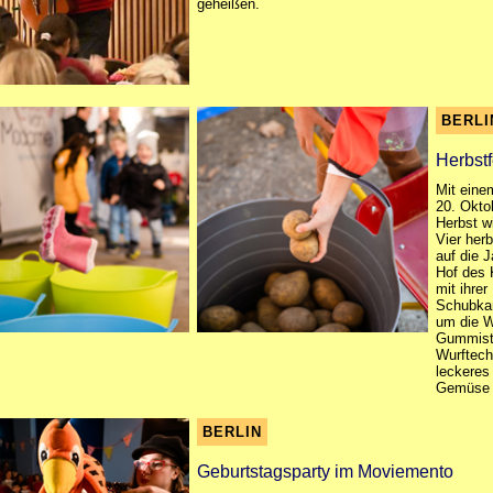
geheißen.
BERLI
Herbstf
Mit eine
20. Okto
Herbst w
Vier her
auf die 
Hof des 
mit ihre
Schubkar
um die W
Gummisti
Wurftech
leckeres
Gemüse b
BERLIN
Geburtstagsparty im Moviemento