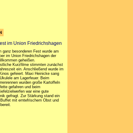
N
est im Union Friedrichshagen
m ganz besonderen Fest wurde am
ber im Union Friedrichshagen der
illkommen geheißen.
bstliche Kurzfilme stimmten zunächst
Jahreszeit ein. Anschließend wurde im
Kinos gefeiert. Maxi Heinicke sang
r Ukulele am Lagerfeuer. Beim
renrennen wurden große Kartoffeln
ette gefahren und beim
efelzielwerfen war eine gute
nik gefragt. Zur Stärkung stand ein
 Buffet mit erntefrischem Obst und
ereit.