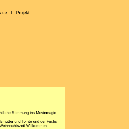
vice
ǀ
Projekt
chtliche Stimmung ins Moviemagic
roßmutter und Tomte und der Fuchs
 Weihnachtszeit Willkommen